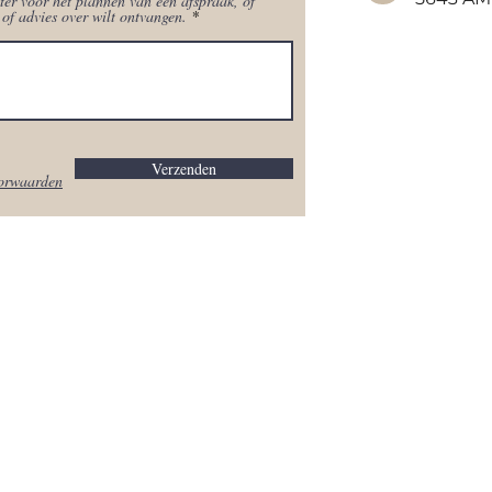
ter voor het plannen van een afspraak, of
of advies over wilt ontvangen.
Verzenden
oorwaarden
Openin
T: 0641974793
M:
browlux040@outlook.com
M