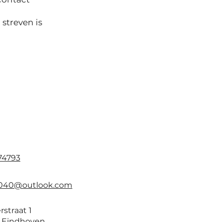
streven is
74793
040@outlook.com
rstraat 1
 Eindhoven