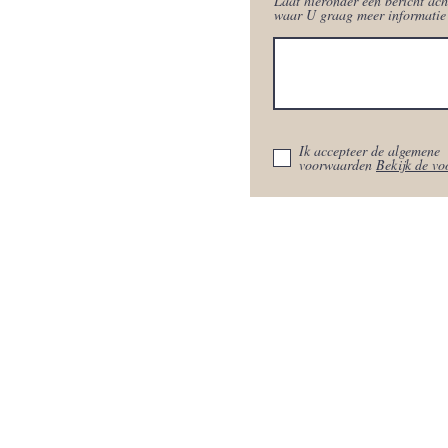
Laat hieronder een bericht ach
waar U graag meer informatie 
Ik accepteer de algemene
voorwaarden
Bekijk de v
Browlux 040
Korianderstraat 1​