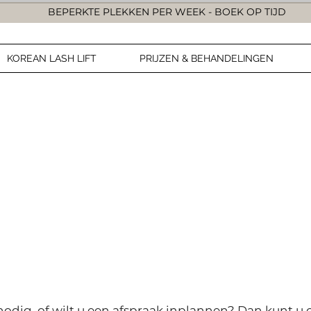
BEPERKTE PLEKKEN PER WEEK - BOEK OP TIJD
KOREAN LASH LIFT
PRIJZEN & BEHANDELINGEN
 nodig, of wilt u een afspraak inplannen? Dan kunt u 