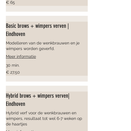
65
€ 65
euro
Basic brows + wimpers verven |
Eindhoven
Modelleren van de wenkbrauwen en je
wimpers worden geverfd.
Meer informatie
30 min.
27,50
€ 27,50
euro
Hybrid brows + wimpers verven|
Eindhoven
Hybrid verf voor de wenkbrauwen en
wimpers, resultaat tot wel 6-7 weken op
de haartjes