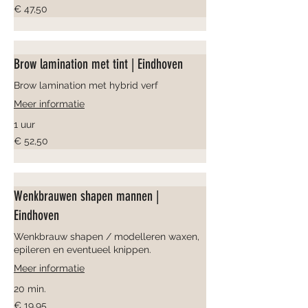
47,50
€ 47,50
euro
Brow lamination met tint | Eindhoven
Brow lamination met hybrid verf
Meer informatie
1 uur
52,50
€ 52,50
euro
Wenkbrauwen shapen mannen |
Eindhoven
Wenkbrauw shapen / modelleren waxen,
epileren en eventueel knippen.
Meer informatie
20 min.
19,95
€ 19,95