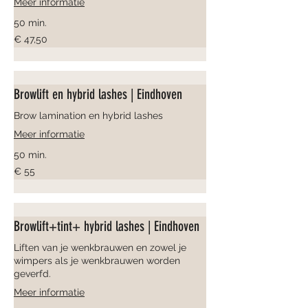
Meer informatie
50 min.
47,50
€ 47,50
euro
Browlift en hybrid lashes | Eindhoven
Brow lamination en hybrid lashes
Meer informatie
50 min.
55
€ 55
euro
Browlift+tint+ hybrid lashes | Eindhoven
Liften van je wenkbrauwen en zowel je
wimpers als je wenkbrauwen worden
geverfd.
Meer informatie