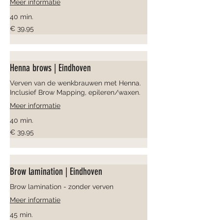
Meer informatie
40 min.
39,95
€ 39,95
euro
Henna brows | Eindhoven
Verven van de wenkbrauwen met Henna.
Inclusief Brow Mapping, epileren/waxen.
Meer informatie
40 min.
39,95
€ 39,95
euro
Brow lamination | Eindhoven
Brow lamination - zonder verven
Meer informatie
45 min.