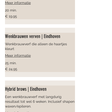
Meer informatie
20 min.
19,95
€ 19,95
euro
Wenkbrauwen verven | Eindhoven
Wenkbrauwverf die alleen de haartjes
kleurt
Meer informatie
25 min.
24,95
€ 24,95
euro
Hybrid brows | Eindhoven
Een wenkbrauwverf met langdurig
resultaat tot wel 6 weken. Inclusief shapen
waxen/epileren.