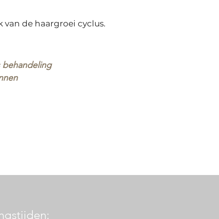
van de haargroei cyclus.
s behandeling
lannen
gstijden: