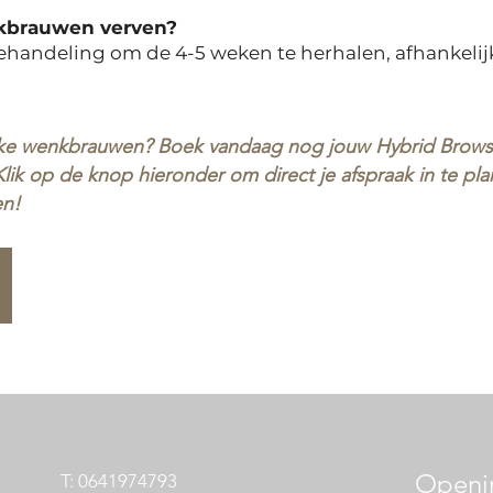
kbrauwen verven?
andeling om de 4-5 weken te herhalen, afhankelijk 
trakke wenkbrauwen? Boek vandaag nog jouw Hybrid Brow
Klik op de knop hieronder om direct je afspraak in te p
en!
Openin
T: 0641974793