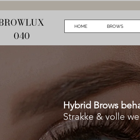
BROWLUX
HOME
BROWS
040
Hybrid Brows beha
Strakke & volle w