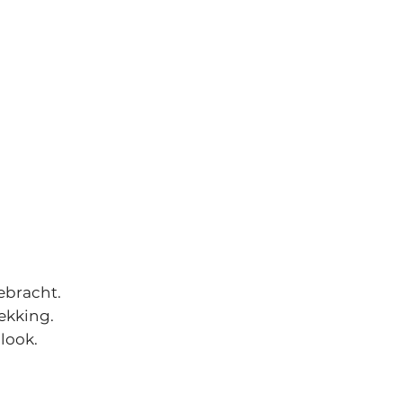
n
ebracht.
ekking.
look.