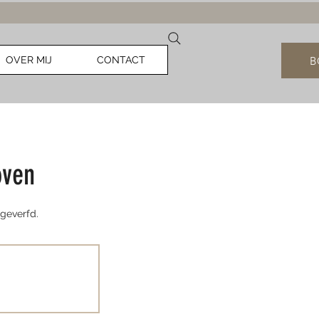
B
OVER MIJ
CONTACT
oven
geverfd.