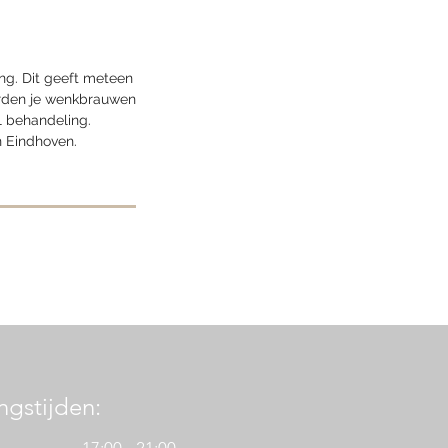
ing. Dit geeft meteen
worden je wenkbrauwen
 1 behandeling.
n Eindhoven.
gstijden: