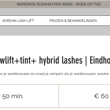
BEPERKTE PLEKKEN PER WEEK - BOEK OP TIJD
KOREAN LASH LIFT
PRIJZEN & BEHANDELINGEN
wlift+tint+ hybrid lashes | Eindh
van je wenkbrauwen en zowel je wimpers als je wenkbrauwen worden 
60
euro
50 min.
5
€ 60
0