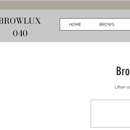
BROWLUX
HOME
BROWS
040
Bro
Liften 