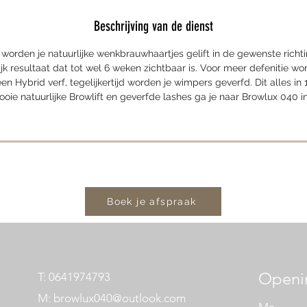
m
Beschrijving van de dienst
i
 worden je natuurlijke wenkbrauwhaartjes gelift in de gewenste richt
n
lijk resultaat dat tot wel 6 weken zichtbaar is. Voor meer defenitie 
n Hybrid verf, tegelijkertijd worden je wimpers geverfd. Dit alles in
.
oie natuurlijke Browlift en geverfde lashes ga je naar Browlux 040 i
Boek je afspraak
Openin
T: 0641974793
M:
browlux040@outlook.com